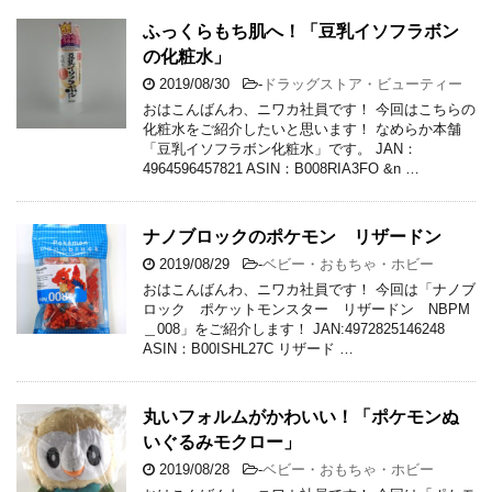
ふっくらもち肌へ！「豆乳イソフラボン
の化粧水」
2019/08/30
-
ドラッグストア・ビューティー
おはこんばんわ、ニワカ社員です！ 今回はこちらの
化粧水をご紹介したいと思います！ なめらか本舗
「豆乳イソフラボン化粧水」です。 JAN：
4964596457821 ASIN：B008RIA3FO &n …
ナノブロックのポケモン リザードン
2019/08/29
-
ベビー・おもちゃ・ホビー
おはこんばんわ、ニワカ社員です！ 今回は「ナノブ
ロック ポケットモンスター リザードン NBPM
＿008」をご紹介します！ JAN:4972825146248
ASIN：B00ISHL27C リザード …
丸いフォルムがかわいい！「ポケモンぬ
いぐるみモクロー」
2019/08/28
-
ベビー・おもちゃ・ホビー