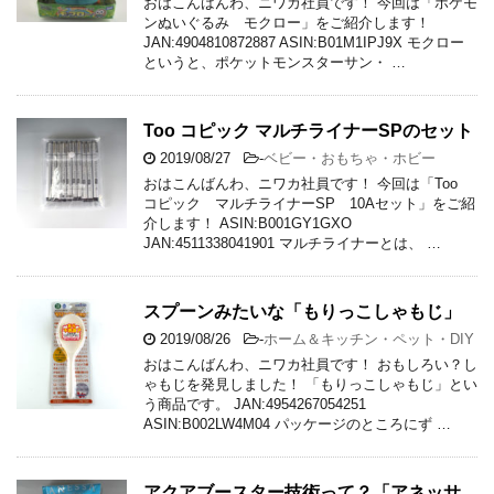
おはこんばんわ、ニワカ社員です！ 今回は「ポケモ
ンぬいぐるみ モクロー」をご紹介します！
JAN:4904810872887 ASIN:B01M1IPJ9X モクロー
というと、ポケットモンスターサン・ …
Too コピック マルチライナーSPのセット
2019/08/27
-
ベビー・おもちゃ・ホビー
おはこんばんわ、ニワカ社員です！ 今回は「Too
コピック マルチライナーSP 10Aセット」をご紹
介します！ ASIN:B001GY1GXO
JAN:4511338041901 マルチライナーとは、 …
スプーンみたいな「もりっこしゃもじ」
2019/08/26
-
ホーム＆キッチン・ペット・DIY
おはこんばんわ、ニワカ社員です！ おもしろい？し
ゃもじを発見しました！ 「もりっこしゃもじ」とい
う商品です。 JAN:4954267054251
ASIN:B002LW4M04 パッケージのところにず …
アクアブースター技術って？「アネッサ