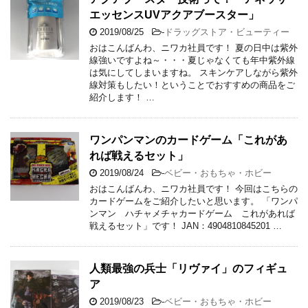
エッセンスUVアクアブースター」
2019/08/25
-
ドラッグストア・ビューティー
おはこんばんわ、ニワカ社員です！ 夏の日中は紫外
線強いですよね～・・・夏じゃなくても年中紫外線
は気にしてしまいますね。 スキンケアしながら紫外
線対策もしたい！ということでおすすめの商品をご
紹介します！ …
ワンパンマンのカードゲーム「これがあ
れば戦えるセット」
2019/08/24
-
ベビー・おもちゃ・ホビー
おはこんばんわ、ニワカ社員です！ 今回はこちらの
カードゲームをご紹介したいと思います。 「ワンパ
ンマン ハチャメチャカードゲーム これがあれば
戦えるセット」です！ JAN：4904810845201 …
人類最強の兵士「リヴァイ」のフィギュ
ア
2019/08/23
-
ベビー・おもちゃ・ホビー