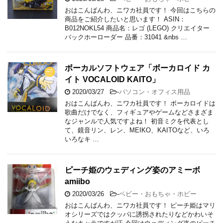
おはこんばんわ、ニワカ社員です！ 今回はこちらの
商品をご紹介したいと思います！ ASIN：
B012NOKL54 商品名：レゴ (LEGO) クリエイター
バックホーローダー 品番：31041 &nbs …
ボーカルソフトウェア「ボーカロイド カ
イト VOCALOID KAITO」
2020/03/27
-
パソコン・オフィス用品
おはこんばんわ、ニワカ社員です！ ボーカロイドは
歌曲だけでなく、フィギュアやゲームなどさまざま
なジャンルで人気ですよね！ 初音ミクを代表とし
て、鏡音リン、レン、MEIKO、KAITOなど、いろ
いろなキ …
ピーチ姫のウェディング姿のアミーボ
amiibo
2020/03/26
-
ベビー・おもちゃ・ホビー
おはこんばんわ、ニワカ社員です！ ピーチ姫はマリ
オシリーズではクッパに誘拐されたりなどかわいそ