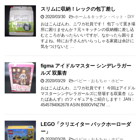
スリムに収納！レックの包丁差し
2020/03/30
-
ホーム＆キッチン・ペット・DIY
おはこんばんわ、ニワカ社員です！ 包丁って置き場
所に困りませんか？元々キッチンの収納棚に差し込
むところがあったらいいですが、なかったら困りま
すよね。特にお子さんがいらっしゃる家庭は余計に
気をつけないと …
figma アイドルマスター シンデレラガー
ルズ 双葉杏
2020/03/29
-
ベビー・おもちゃ・ホビー
おはこんばんわ、ニワカ社員です！ 今回はアイドル
マスターシンデレラガールズに登場する双葉杏（ふ
たばあんず）のフィギュアをご紹介します！ JAN：
4545784062678 ASIN:B00OVNZ7M …
LEGO「クリエイター バックホーローダ
ー」
2020/03/28
-
ベビー・おもちゃ・ホビー