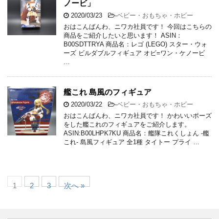
ノービ」
2020/03/23
-
ベビー・おもちゃ・ホビー
おはこんばんわ、ニワカ社員です！ 今回はこちらの
商品をご紹介したいと思います！ ASIN：
B00SDTTRYA 商品名：レゴ (LEGO) スター・ウォ
ーズ ビルダブルフィギュア オビ=ワン・ケノービ
…
艦これ 島風のフィギュア
2020/03/22
-
ベビー・おもちゃ・ホビー
おはこんばんわ、ニワカ社員です！ かわいいポーズ
をした艦これのフィギュアをご紹介します。
ASIN:B00LHPK7KU 商品名：艦隊これくしょん -艦
これ- 島風フィギュア 全1種 タイトー プライ …
1
2
3
次へ »