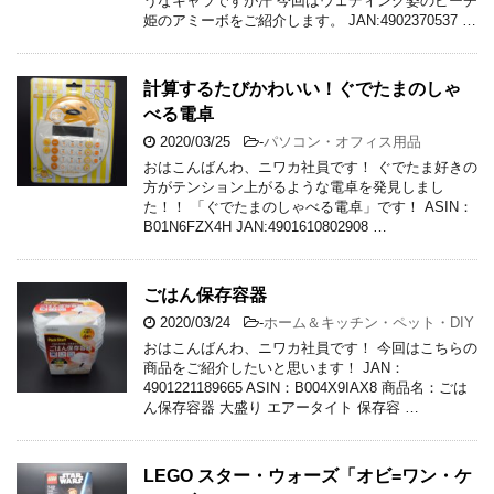
うなキャラですが汗 今回はウェディング姿のピーチ
姫のアミーボをご紹介します。 JAN:4902370537 …
計算するたびかわいい！ぐでたまのしゃ
べる電卓
2020/03/25
-
パソコン・オフィス用品
おはこんばんわ、ニワカ社員です！ ぐでたま好きの
方がテンション上がるような電卓を発見しまし
た！！ 「ぐでたまのしゃべる電卓」です！ ASIN：
B01N6FZX4H JAN:4901610802908 …
ごはん保存容器
2020/03/24
-
ホーム＆キッチン・ペット・DIY
おはこんばんわ、ニワカ社員です！ 今回はこちらの
商品をご紹介したいと思います！ JAN：
4901221189665 ASIN：B004X9IAX8 商品名：ごは
ん保存容器 大盛り エアータイト 保存容 …
LEGO スター・ウォーズ「オビ=ワン・ケ