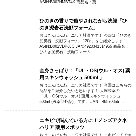
ASIN:B002HMBT4K 商品名：薬 …
ひのきの香りで癒やされながら洗顔「ひ
のき泥岩石洗顔フォーム」
おはこんばんわ、ニワカ社員です！ 今回は「ひのき
泥炭石 洗顔フォーム 120g」をご紹介します！
ASIN:B002VDP8JC JAN:4920341314955 商品名：
ひのき泥炭石 洗顔フォーム …
全身さっぱり！「UL・OS(ウル・オス) 薬
用スキンウォッシュ 500ml 」
おはこんばんわ、ニワカ社員です！ 今回はこちらの
商品をご紹介したいと思います！ 大塚製薬の
「UL・OS(ウル・オス) 薬用スキンウォッシュ
500ml (医薬部外品)」です。 JAN：49870355 …
ニキビで悩んでいる方に！メンズアクネ
バリア 薬用スポッツ
おはこんばんわ、ニワカ社員です！ ニキビってでき