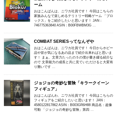
ーム
おはこんばんは、ニワカ社員です！ 今回はこちらの
家族みんなで楽しめるテリトリー戦略ゲーム 「ブロ
ックス」をご紹介したいと思います！ JAN：
746775363840 ASIN：B00FBWBM3G …
COMBAT SERIESってなんぞや
おはこんばんは、ニワカ社員です！ 今日からホビー
品や皆が気になるあの品まで紹介出来ればと思いま
す！ まぁ、文章力たったの５の僕が書き綴る紹介な
ので 文章能力の成長と共に見ていただけると大変有
り難いです …
ジョジョの奇妙な冒険「キラークイーン
フィギュア」
おはこんばんわ、ニワカ社員です！ 今回はこちらの
フィギュアをご紹介したいと思います！ JAN：
4580122817862 ASIN：B003GR6H88 商品名：超像
可動 「ジョジョの奇妙な冒険」第四 …