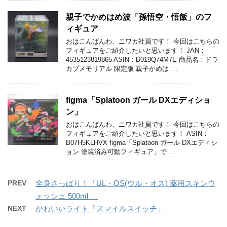
親子でかめはめ波「孫悟空・悟飯」のフ
ィギュア
おはこんばんわ、ニワカ社員です！ 今回はこちらの
フィギュアをご紹介したいと思います！ JAN：
4535123819865 ASIN：B019Q74M7E 商品名：ドラ
カプメモリアル 限定版 親子かめは …
figma「Splatoon ガール DXエディショ
ン」
おはこんばんわ、ニワカ社員です！ 今回はこちらの
フィギュアをご紹介したいと思います！ ASIN：
B07H5KLHVX figma「Splatoon ガール DXエディシ
ョン 塗装済み可動フィギュア」で …
PREV
全身さっぱり！「UL・OS(ウル・オス) 薬用スキンウ
ォッシュ 500ml 」
NEXT
かわいいライト「スマイルスイッチ」