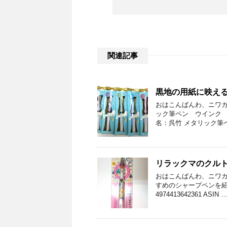
関連記事
黒地の用紙に映える
おはこんばんわ、ニワカ
ック筆ペン ウインク 
名：呉竹 メタリック筆ペ
リラックマのクル
おはこんばんわ、ニワカ
すめのシャープペンを紹
4974413642361 ASIN 