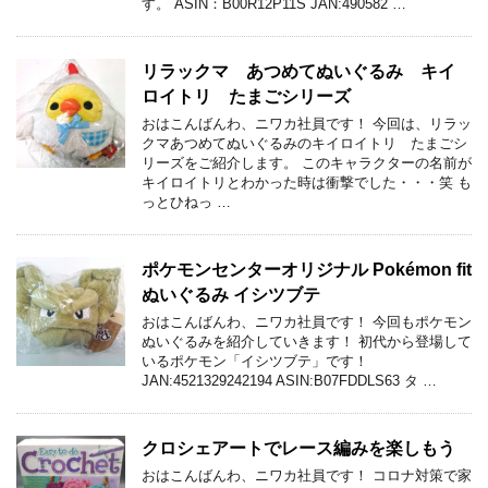
す。 ASIN：B00R12P11S JAN:490582 …
リラックマ あつめてぬいぐるみ キイ
ロイトリ たまごシリーズ
おはこんばんわ、ニワカ社員です！ 今回は、リラッ
クマあつめてぬいぐるみのキイロイトリ たまごシ
リーズをご紹介します。 このキャラクターの名前が
キイロイトリとわかった時は衝撃でした・・・笑 も
っとひねっ …
ポケモンセンターオリジナル Pokémon fit
ぬいぐるみ イシツブテ
おはこんばんわ、ニワカ社員です！ 今回もポケモン
ぬいぐるみを紹介していきます！ 初代から登場して
いるポケモン「イシツブテ」です！
JAN:4521329242194 ASIN:B07FDDLS63 タ …
クロシェアートでレース編みを楽しもう
おはこんばんわ、ニワカ社員です！ コロナ対策で家