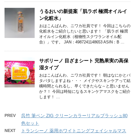
うるおいの新提案「肌ラボ 極潤オイルイ
ン化粧水」
おはこんばんわ、ニワカ社員です！ 今回はこちらの
化粧水をご紹介したいと思います！ 「肌ラボ 極潤
オイルイン化粧水（植物性スクワランオイル配
合）」です。 JAN：4987241148653 ASIN：B …
サボリーノ 目ざまシート 完熟果実の高保
湿タイプ
おはこんばんわ、ニワカ社員です！ 朝はなにかとバ
タバタしますよね・・・ メイクやスキンケアって結
構時間とられるし、早くできたらな～と思いません
か？！ 今回は時短になるスキンケアマスクをご紹介
します！ …
PREV
呉竹 筆ペン ZIG クリーンカラーリアルブラッシュ80
色セット
NEXT
トランシーノ 薬用ホワイトニングフェイシャルマス