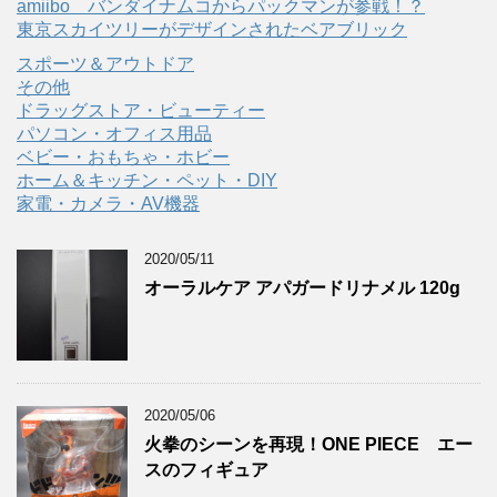
amiibo バンダイナムコからパックマンが参戦！？
東京スカイツリーがデザインされたベアブリック
スポーツ＆アウトドア
その他
ドラッグストア・ビューティー
パソコン・オフィス用品
ベビー・おもちゃ・ホビー
ホーム＆キッチン・ペット・DIY
家電・カメラ・AV機器
2020/05/11
オーラルケア アパガードリナメル 120g
2020/05/06
火拳のシーンを再現！ONE PIECE エー
スのフィギュア